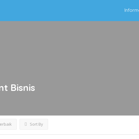
Inform
nt
Bisnis
Terbaik
Sort By