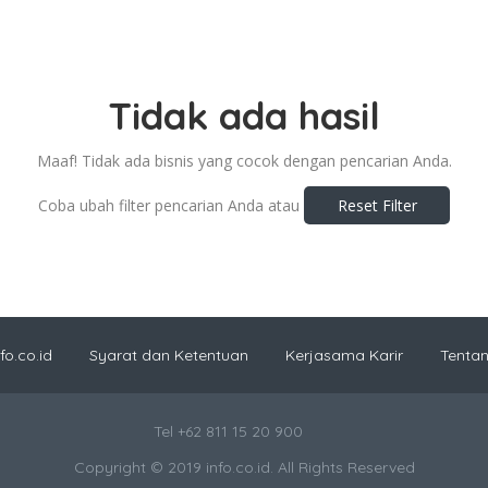
Tidak ada hasil
Maaf! Tidak ada bisnis yang cocok dengan pencarian Anda.
Coba ubah filter pencarian Anda atau
Reset Filter
o.co.id
Syarat dan Ketentuan
Kerjasama Karir
Tenta
Tel +62 811 15 20 900
Copyright © 2019 info.co.id. All Rights Reserved