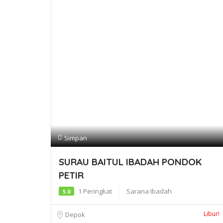
Simpan
SURAU BAITUL IBADAH PONDOK
PETIR
1 Peringkat
Sarana Ibadah
5.0
Libur!
Depok