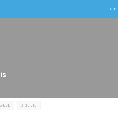
Inform
is
Terbaik
Sort By