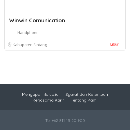
Winwin Comunication
Handphone
Libur!
Kabupaten Sintang
Mengapa Info.co.id
Syarat dan Ketentuan
Kerjasama Karir
Tentang Kami
Tel +62 811 15 20 900