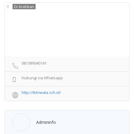
Di Arahkan
081389040141
Hubungi via Whatsapp
http://tktriwala.sch.id/
Admininfo