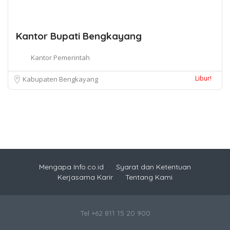
Kantor Bupati Bengkayang
Kantor Pemerintah
Libur!
Kabupaten Bengkayang
Mengapa Info.co.id
Syarat dan Ketentuan
Kerjasama Karir
Tentang Kami
Tel +62 811 15 20 900