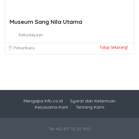
Museum Sang Nila Utama
Kebudayaan
Tutup Sekarang!
Pekanbaru
Mengapa Info.co.id
Syarat dan Ketentuan
Kerjasama Karir
Tentang Kami
Tel +62 811 15 20 900